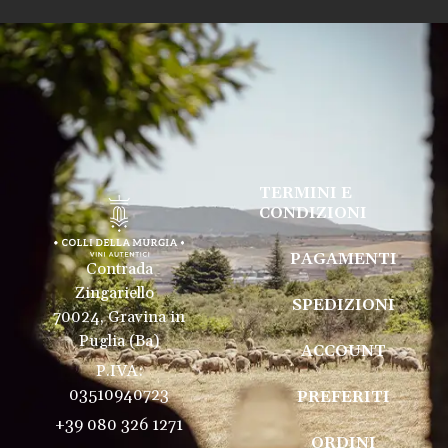
TERMINI E
CONDIZIONI
PAGAMENTI
Contrada
Zingariello
SPEDIZIONI
70024, Gravina in
Puglia (Ba)
ACCOUNT
P.IVA:
03510940723
PREFERITI
+39 080 326 1271
ORDINI