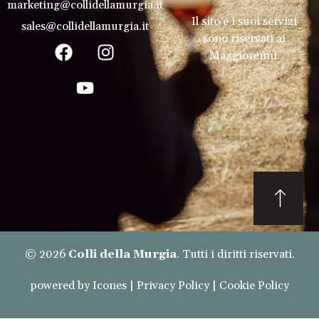
marketing@collidellamurgia.it
Il sito e i suoi servizi
sales@collidellamurgia.it
sono riservati ai
Maggiorenni.
© 2026
Colli della Murgia
. Tutti i diritti riservati.
powered by
Icones
|
Privacy Policy
|
Cookie Policy