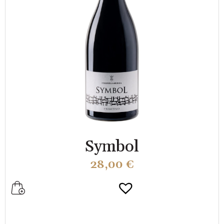
Symbol
28,00
€