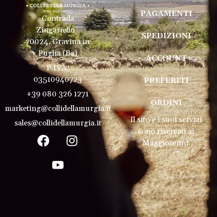
PAGAMENTI
Contrada
Zingariello
SPEDIZIONI
70024, Gravina in
Puglia (Ba)
ACCOUNT
P.IVA:
03510940723
PREFERITI
+39 080 326 1271
ORDINI
marketing@collidellamurgia.it
Il sito e i suoi servizi
sales@collidellamurgia.it
sono riservati ai
Maggiorenni.